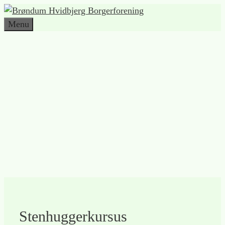
Hop
til
Menu
indhold
Stenhuggerkursus