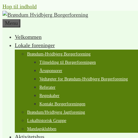
Hop til indhold
Menu
Velkommen
Lokale foreninger
Brøndum-Hvidbjerg Borgerforening
Tilmelding til Borgerforeningen
Årssponsorer
Vedtægter for Brøndum-Hvidbjerg Borgerforening
Referater
Regnskaber
Kontakt Borgerforeningen
Brøndum/Hvidbjerg Jagtforening
Lokalhistorisk Gruppe
Mandagsklubben
Aktivitetshus