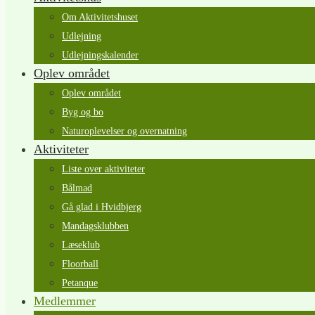
Om Aktivitetshuset
Udlejning
Udlejningskalender
Oplev området
Oplev området
Byg og bo
Naturoplevelser og overnatning
Aktiviteter
Liste over aktiviteter
Bålmad
Gå glad i Hvidbjerg
Mandagsklubben
Læseklub
Floorball
Petanque
Medlemmer